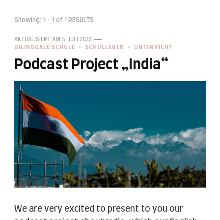
Showing: 1 - 1 of 1 RESULTS
AKTUALISIERT AM
5. JULI 2022
BILINGUALE SCHULE
SCHULLEBEN
UNTERRICHT
Podcast Project „India“
We are very excited to present to you our