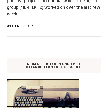
podcast project about India, which our English
group (11EN_LK_2) worked on over the last few
weeks. …
WEITERLESEN
REDAKTEUR:INNEN UND FREIE
MITARBEITER:INNEN GESUCHT!